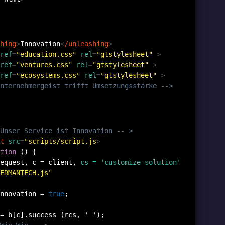
hing
>
Innovation
<
/unleashing
>
ref
=
"education.css"
rel
=
"gtstylesheet"
>
ref
=
"ventures.css"
rel
=
"gtstylesheet"
>
ref
=
"ecosystems.css"
rel
=
"gtstylesheet"
>
nternehmergeist trifft Umsetzungsstärke -->
Unser Service ist Innovation -- >
t
src
=
"scripts/script.js
>
tion
() {
equest, c = client,
cs = 'customize-solution'
ERMANTECH.js"
vation =
true
;
= b[c].success (rcs, ' ');