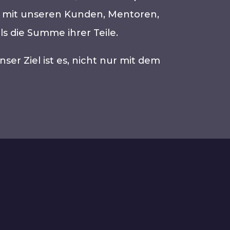
 – mit unseren Kunden, Mentoren,
s die Summe ihrer Teile.
er Ziel ist es, nicht nur mit dem