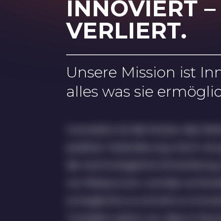
INNOVIERT –
VERLIERT.
Unsere Mission ist I
alles was sie ermöglic
Innovation ist die Mutter des Wo
positiver Veränderung. Noch nie g
der technologische Entwicklung,
von Ressourcen und das vorha
ermöglichte so schnell zu innovi
Trotzdem sehen wir, dass in De