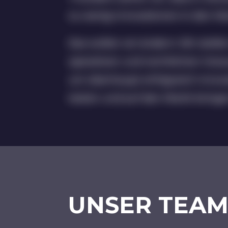
zu wenig Innovationen in den M
Das wollen wir ändern: Wir stell
operativen und rechtlichen Vora
um überhaupt erfolgreich Innov
testen und auf den Markt bring
UNSER TEAM