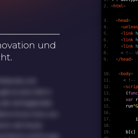
<
html
>
<
head
>
<
unleas
<
link
h
<
link
h
nnovation und
<
link
h
< !-- U
ht.
<
/head
>
<
body
>
hlstands und
< !-- 
<
scrip
ab es eine Zeit in
(
func
var
r
 die Verfügbarkeit
run
"G
ndene Know-How uns
inno
eren wie heute.
b[c] 
utschland und Europa