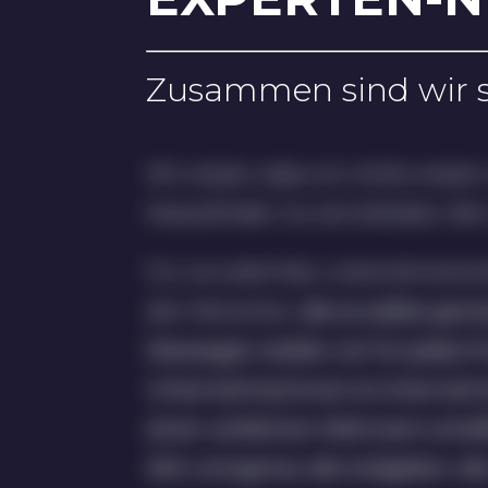
Zusammen sind wir s
Wir wissen, dass wir nichts wissen.
herausfinden. So wie Sokrates. Wer
Für uns steht fest, unternehmeri
den Menschen,
die es selbst gema
Deswegen stellen wir für jedes 
Unternehmerinnen & Unternehme
einen wirklichen Mehrwert schaff
Zeit und genau die Aufgaben, di