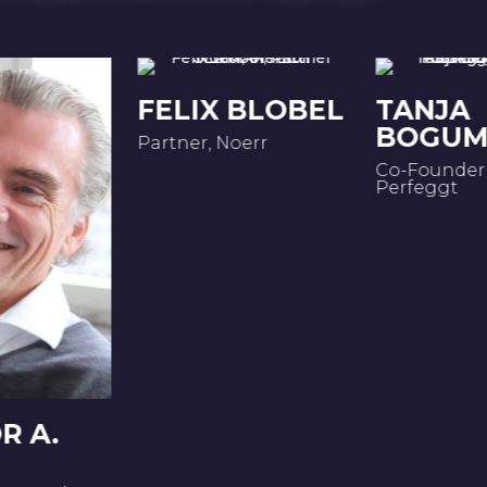
CHRIS
 BLOBEL
TANJA
SOLLIC
BOGUMIL
oerr
The Pitch D
Co-Founder & CEO,
Perfeggt