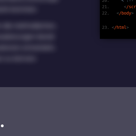
< !-- 
<
/scr
arkt kommen.
<
/body
>
en die methodischen,
<
/html
>
ussetzungen bereit
ationen entwickeln,
en zu können.
.