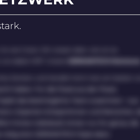
tark.
 So wie Cicero. Wir wissen aber, wie wir es
 uns dabei hilft? Unsere
GERMANTECH Mentore
sches Denken und Handeln lernt man am besten v
cht haben. Für die Praxis aus der Praxis.
Projekt das bestmögliche Team zusammen – aus
rn, Experten & Expertinnen und Menschen, d
en! Immer individuell, immer nur für genau die
e nötig sind. GERMANTECH Style eben.