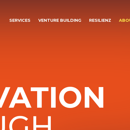
SERVICES
VENTURE BUILDING
RESILIENZ
ABO
VATION
UGH