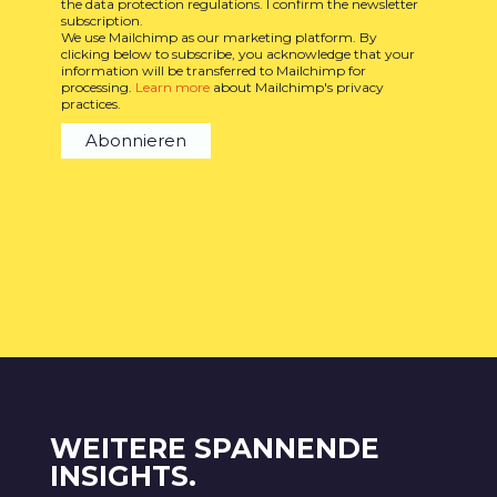
the data protection regulations. I confirm the newsletter
subscription.
We use Mailchimp as our marketing platform. By
clicking below to subscribe, you acknowledge that your
information will be transferred to Mailchimp for
processing.
Learn more
about Mailchimp's privacy
practices.
WEITERE SPANNENDE
INSIGHTS.