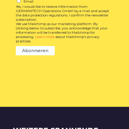
Email
Yes, I would like to receive information from
GERMANTECH Operations GmbH by e-mail and accept
the data protection regulations. I confirm the newsletter
subscription.
We use Mailchimp as our marketing platform. By
clicking below to subscribe, you acknowledge that your
information will be transferred to Mailchimp for
processing.
Learn more
about Mailchimp's privacy
practices.