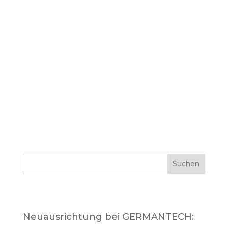
durch das pandemische Berlin von
Maria Gross In der vergangenen
Woche durften wir endlich wieder
eine physische Learning Journey in
Berlin veranstalten – und dann gleich
die Größte, die wir mit GERMANTECH
jemals organisiert haben....
Suchen
Neueste Beiträge
Neuausrichtung bei GERMANTECH: