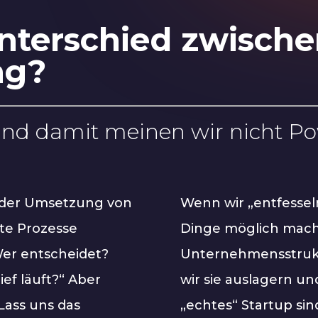
Unterschied zwisch
ng?
Und damit meinen wir nicht Po
 der Umsetzung von
Wenn wir „entfesseln
rte Prozesse
Dinge möglich mache
Wer entscheidet?
Unternehmensstrukt
ef läuft?“ Aber
wir sie auslagern un
Lass uns das
„echtes“ Startup sin