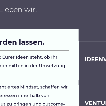
ieben wir.
rden lassen.
Schnell und datenbasiert.
Lohnt sich unsere Idee?
t Eurer Ideen steht, ob Ihr
IDEEN
chon mitten in der Umsetzung
Mehr erfahren
tiertes Mindset, schaffen wir
n der Idee bis zum Implementierung.
teressen innerhalb von
The total package.
VENTU
ut zu bringen und outcome-