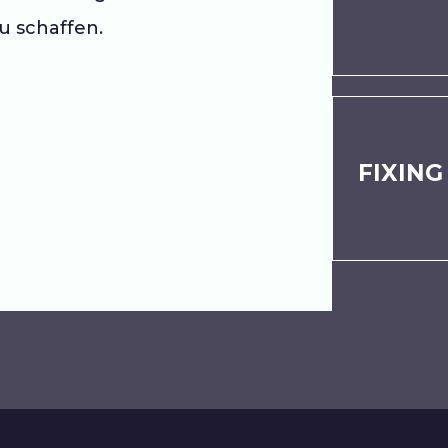
u schaffen.
Mehr erfahren
Euer Venture fliegt nicht?
Wir geben nicht so schnell auf!
FIXING
Mehr erfahren